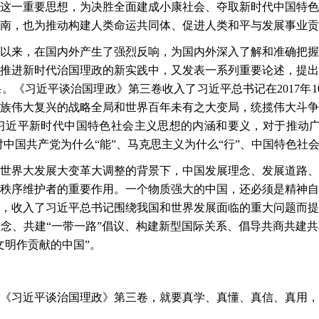
这一重要思想，为决胜全面建成小康社会、夺取新时代中国特色
南，也为推动构建人类命运共同体、促进人类和平与发展事业贡
以来，在国内外产生了强烈反响，为国内外深入了解和准确把握
推进新时代治国理政的新实践中，又发表一系列重要论述，提出
果。《习近平谈治国理政》第三卷收入了习近平总书记在
2017
民族伟大复兴的战略全局和世界百年未有之大变局，统揽伟大斗
近平新时代中国特色社会主义思想的内涵和要义，对于推动广大
对中国共产党为什么“能”、马克思主义为什么“行”、中国特色社
世界大发展大变革大调整的背景下，中国发展理念、发展道路、
秩序维护者的重要作用。一个物质强大的中国，还必须是精神自
，收入了习近平总书记围绕我国和世界发展面临的重大问题而提
理念、共建
“一带一路”倡议、构建新型国际关系、倡导共商共建
文明作贡献的中国”。
《习近平谈治国理政》第三卷，就要真学、真懂、真信、真用，