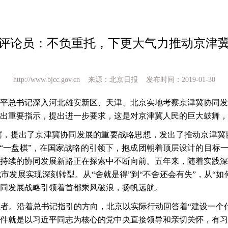
评论员：不负重托，下更大气力推动京津
http://www.bjcc.gov.cn 来源：北京日报 发布时间：2019-01-30
平总书记深入河北雄安新区、天津、北京实地考察京津冀协同发
出重要指示，提出进一步要求，这是对京津冀人民的巨大鼓舞，
津冀，提出了京津冀协同发展的重要战略思想，发出了推动京津
开“一盘棋”，在国家战略的引领下，抱成团朝着顶层设计的目标一
持续的协同发展新路正在探索中不断向前。五年来，随着实践深
发展实现深刻转型。从“舍就是得”到“不舍还会有失”，从“如
同发展战略引领着首都乘风破浪，扬帆远航。
证者。沿着总书记指引的方向，北京以实际行动回答着
“建设一个
件就是以习近平同志为核心的党中央直接领导和亲切关怀，有习