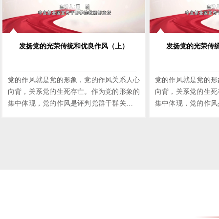
发扬党的光荣传统和优良作风（上）
发扬党的光荣传
党的作风就是党的形象，党的作风关系人心
党的作风就是党的形
向背，关系党的生死存亡。作为党的形象的
向背，关系党的生死
集中体现，党的作风是评判党群干群关系的
集中体现，党的作风
试金石，是观察人心得失民心向背的晴雨
试金石，是观察人
表，是引领党的前途命运的风向标。因此，
表，是引领党的前途
我们必须立志做党的光荣传统和优良作风的
我们必须立志做党的
忠实传人，对党忠诚，立志为党分忧、为国
忠实传人，理论联系
尽责、为民奉献。
在实践中检验真理和