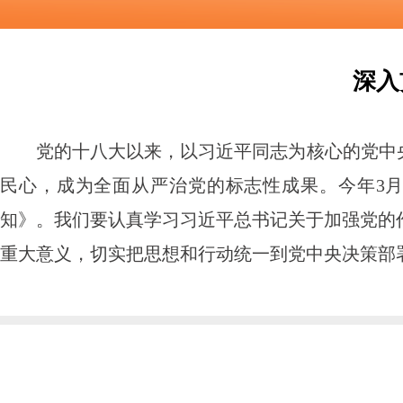
深入
党的十八大以来，以习近平同志为核心的党中
民心，成为全面从严治党的标志性成果。今年3
知》。我们要认真学习习近平总书记关于加强党的
重大意义，切实把思想和行动统一到党中央决策部