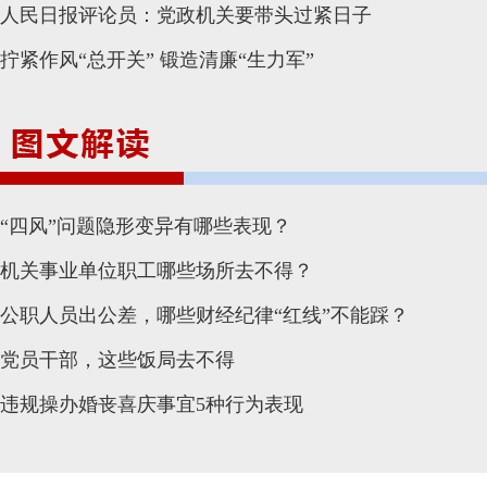
人民日报评论员：党政机关要带头过紧日子
拧紧作风“总开关” 锻造清廉“生力军”
“四风”问题隐形变异有哪些表现？
机关事业单位职工哪些场所去不得？
公职人员出公差，哪些财经纪律“红线”不能踩？
党员干部，这些饭局去不得
违规操办婚丧喜庆事宜5种行为表现