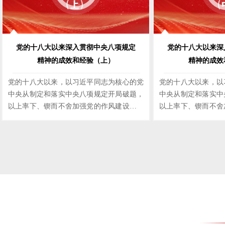
党的十八大以来深入贯彻中央八项规定
党的十八大以来深
精神的成效和经验（上）
精神的成效
党的十八大以来，以习近平同志为核心的党
党的十八大以来，以
中央从制定和落实中央八项规定开局破题，
中央从制定和落实中
以上率下、锲而不舍加强党的作风建设，刹
以上率下、锲而不舍
住了一些多年未刹住的歪风邪气，解决了许
住了一些多年未刹住
多长期没有解决的顽瘴痼疾，党风政风焕然
多长期没有解决的顽
一新，社风民风持续向好，有力推动党和国
一新，社风民风持续
家事业取得历史性成就、发生历史性变革。
家事业取得历史性成
本课程分析了中央八项规定精神的核心要义
本课程阐述了贯彻中
与重大意义，阐述了贯彻中央八项规定精神
显著成效和积累的宝
取得的显著成效。