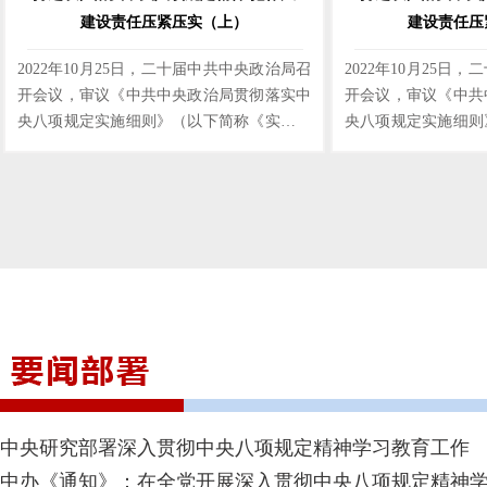
建设责任压紧压实（上）
建设责任压
2022年10月25日，二十届中共中央政治局召
2022年10月25日
开会议，审议《中共中央政治局贯彻落实中
开会议，审议《中共
央八项规定实施细则》（以下简称《实施细
央八项规定实施细则
则》）。为我们深入学习宣传贯彻党的二十
则》）。为我们深入
大精神、坚持和维护党中央集中统一领导、
大精神、坚持和维护
驰而不息推进作风建设提供了根本遵循。本
驰而不息推进作风建
课程主要通过介绍《实施细则》推动实现中
课程主要介绍了《实
国式现代化的九大任务阐述了《实施细则》
同时从《实施细则》
的重要意义，同时对贯彻落实《实施细则》
环节和重要规范、是
为什么要强化自我监督和社会监督进行了详
求、是推动实现中国
细介绍。
个方面阐述了《实施
中央研究部署深入贯彻中央八项规定精神学习教育工作
中办《通知》：在全党开展深入贯彻中央八项规定精神