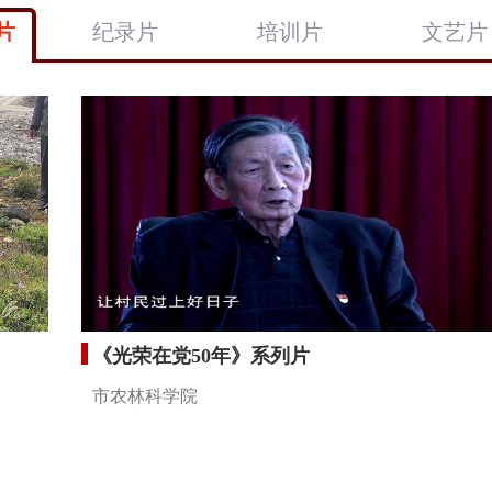
片
纪录片
培训片
文艺片
《光荣在党50年》系列片
市农林科学院