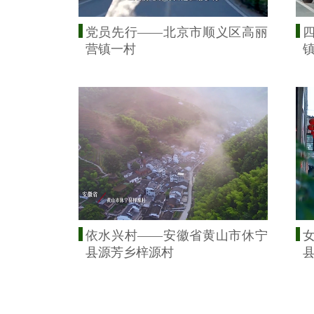
党员先行——北京市顺义区高丽
营镇一村
依水兴村——安徽省黄山市休宁
县源芳乡梓源村