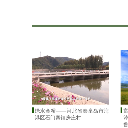
绿水金桥——河北省秦皇岛市海
港区石门寨镇房庄村