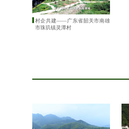
村企共建——广东省韶关市南雄
市珠玑镇灵潭村