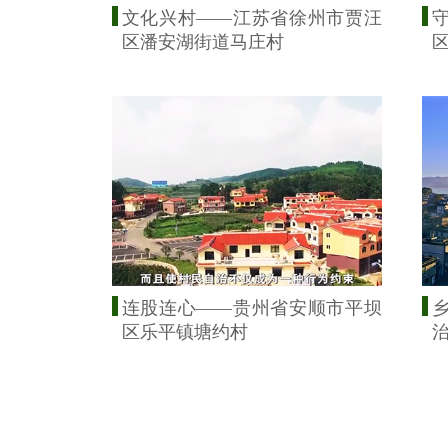
文化兴村——江苏省徐州市贾汪
区潘安湖街道马庄村
连股连心——贵州省安顺市平坝
区乐平镇塘约村