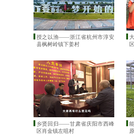
授之以渔——浙江省杭州市淳安
县枫树岭镇下姜村
乡贤回归——甘肃省庆阳市西峰
区肖金镇左咀村