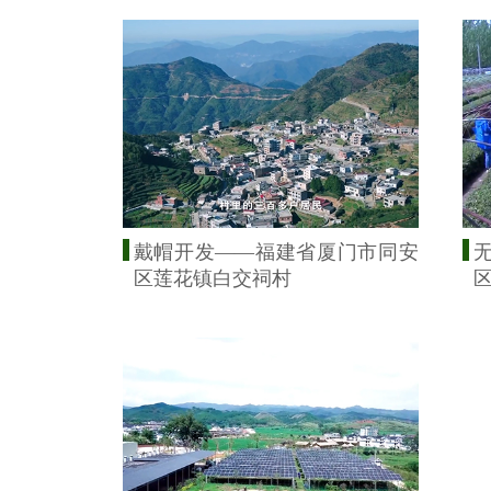
戴帽开发——福建省厦门市同安
区莲花镇白交祠村