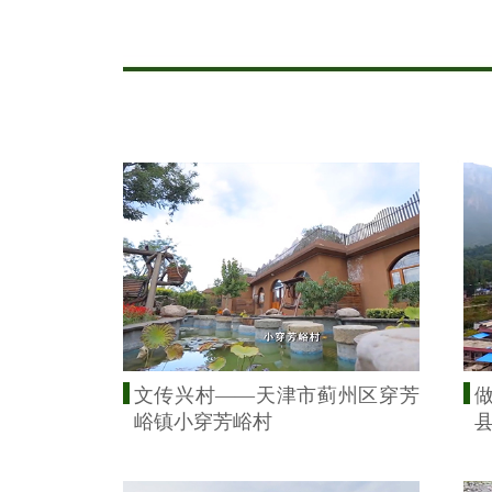
文传兴村——天津市蓟州区穿芳
峪镇小穿芳峪村