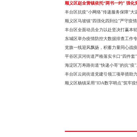
顺义区赵全营镇依托“两书一约” 强
丰台区抗疫“小网络”传递服务保障“大
顺义区马坡镇“四强化四到位”严守疫
丰台区全面动员全力以赴坚决打赢本
东城区举办疫情防控大数据排查工作
党旗一线迎风飘扬，积蓄力量同心战
平谷区滨河街道严格落实卡口“四件套”
海淀区万寿路街道“快递小哥”的抗“疫
丰台区云岗街道党建引领三项举措助
顺义区杨镇采用“IDA数字哨点”筑牢