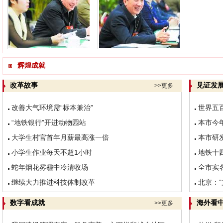
郭金龙代表参加分组讨论
牛有成代表参加分组讨论
辉煌成就
改革故事
见证发
>>更多
改善大气环境需“标本兼治”
世界五
“地铁银行”开进动物园站
本市今
大学生村官首年月薪最高涨一倍
本市研
小学生作业每天不超1小时
地铁十
蛇年烟花雾霾中冷清收场
全市实
继续大力推进科技体制改革
北京：
数字看成就
海外看
>>更多