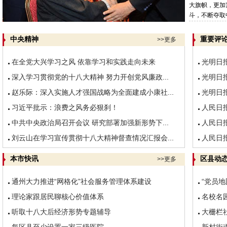
大旗帜，更加
斗，不断夺取中
中央精神
重要评
>>更多
在全党大兴学习之风 依靠学习和实践走向未来
光明日
深入学习贯彻党的十八大精神 努力开创党风廉政...
光明日
赵乐际：深入实施人才强国战略为全面建成小康社...
光明日
习近平批示：浪费之风务必狠刹！
人民日
中共中央政治局召开会议 研究部署加强新形势下...
人民日
刘云山在学习宣传贯彻十八大精神督查情况汇报会...
人民日
本市快讯
区县动
>>更多
通州大力推进“网格化”社会服务管理体系建设
“党员
理论家跟居民聊核心价值体系
名校名
听取十八大后经济形势专题辅导
大栅栏