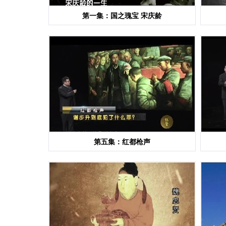
第一集：国之瑰宝 宋庆龄
第五集：红都枪声