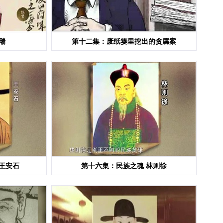
瑞
第十二集：废纸篓里挖出的贪腐案
王安石
第十六集：民族之魂 林则徐