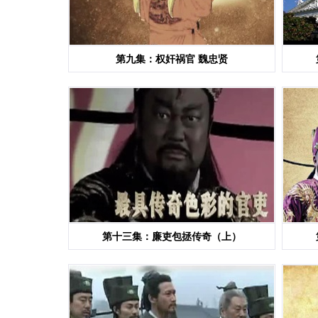
第九集：权奸祸官 魏忠贤
第十三集：廉吏包拯传奇（上）