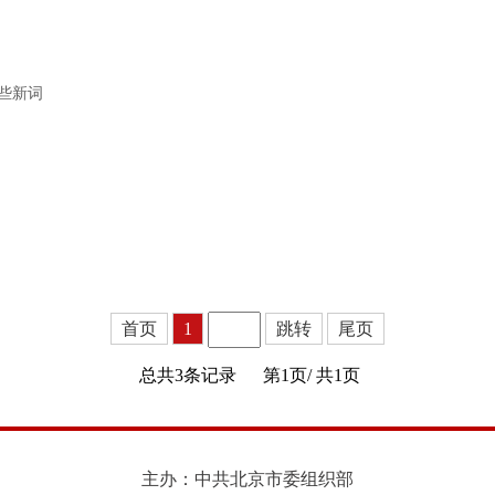
些新词
首页
1
跳转
尾页
总共3条记录
第1页/
共1页
主办：中共北京市委组织部