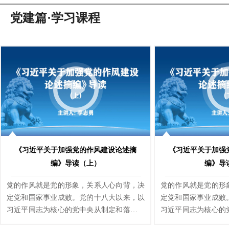
党建篇·学习课程
《习近平关于加强党的作风建设论述摘
《习近平关于加强
编》导读（上）
编》导
党的作风就是党的形象，关系人心向背，决
党的作风就是党的形
定党和国家事业成败。党的十八大以来，以
定党和国家事业成败
习近平同志为核心的党中央从制定和落实中
习近平同志为核心的
央八项规定开局破题，坚持自上而下、以上
央八项规定开局破题