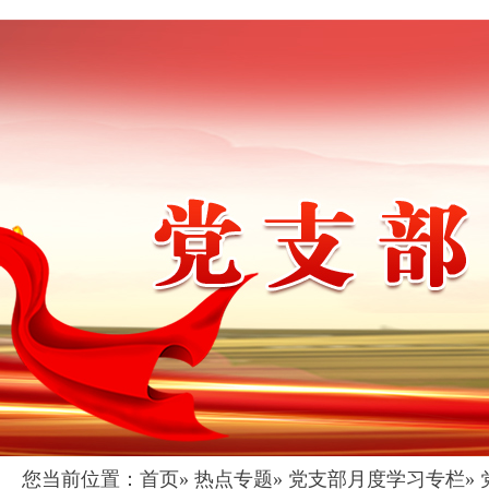
您当前位置：
首页
»
热点专题
»
党支部月度学习专栏
»