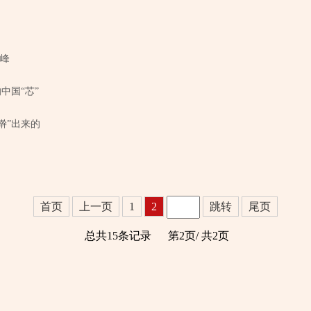
”峰
中国“芯”
“擀”出来的
首页
上一页
1
2
跳转
尾页
总共15条记录
第2页/
共2页