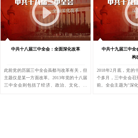
中共十八届三中全会：全面深化改革
中共十九届三中全
构
此前党的历届三中全会虽都与改革有关，但
2018年2月底，党
主题仅是某一方面改革。2013年党的十八届
个多月，三中全会召
三中全会则包括了经济、政治、文化、社
前。全会主题为“深
会、生态文明以及国防和军队改革、党的建
强调了深化党和国家
设制度改革等11个方面、14项内容，其主题
目标和任务。不只讨
是“全面深化改革”。
及了中共中央机构调
的最大看点。