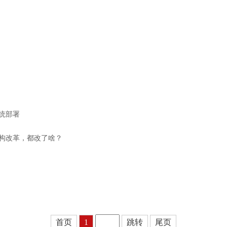
统部署
构改革，都改了啥？
首页
1
跳转
尾页