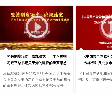
治党，深入推进新时代党的建设新的伟大工
治党，深入推进新时
程必须坚持和加强党中央集中统一领导，坚
程必须坚持和加强党
持不懈用新时代中国特色社会主义思想凝心
持不懈用新时代中国
铸魂。
铸魂。
坚持制度治党、依规治党——学习贯彻
《中国共产党党和
习近平总书记关于党的建设的重要思想
作条例》及北京
（下）
本课程选题来自2023年6月全国组织工作会
《中国共产党党和国
议上首次提出的习近平总书记关于党的建设
例》及北京市《若干
的重要思想。课程内容从三个部分展开：一
是制度治党、依规治党的科学内涵；二是制
度治党、依规治党蕴含多维创新；三是坚持
制度治党、依规治党的实践路径。通过教师
的讲授，使学员深入理解把握“坚持制度治