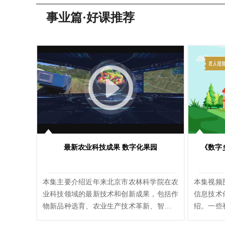
事业篇·好课推荐
最新农业科技成果 数字化果园
《数字
本集主要介绍近年来北京市农林科学院在农
本集视频
业科技领域的最新技术和创新成果，包括作
信息技术
物新品种选育、农业生产技术革新、智慧农
绍。一些
业建设等。本系列共10集，每集介绍一项市
美；有的