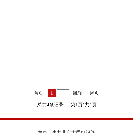
原汁原味记录乡村美食风物的作
智能化程度不断提高。当相关企
无数观者；一些短视频接地气描摹
众把农副产品销售阵地转移到网
烟火，岁月静好抚慰人心……这些
城市消费者可以轻松在线上观看“
的短视频，既有对乡村生活细节的
一睹乡村好物、下单乡村非遗产
，又有对乡风民俗风物的独特表
货、网络直播迭代创新，不仅为
活的视听语言描摹乡村人文风情，
人未识”的优质农副产品和乡村
了文化内容供给。
到了新销路，也搭建起乡村就业
一步推动了乡村电子商务发展。
首页
1
跳转
尾页
总共4条记录
第1页/
共1页
主办：中共北京市委组织部