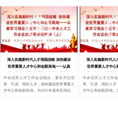
导“尊重知识、尊重人才”，再到强调“人才是
导“尊重知识、尊重人
第一资源”，百年大党求贤若渴、珍视人才
第一资源”，百年大
的优良传统薪火相传，一代又一代优秀人才
的优良传统薪火相传
接续投身党和人民的伟大事业，在革命、建
接续投身党和人民的
设、改革的壮阔历史进程中写下动人精彩的
设、改革的壮阔历史
篇章。本课程重点讲解了习近平总书记在中
篇章。本课程重点讲
央人才工作会议上的重要讲话。
央人才工作会议上的
深入实施新时代人才强国战略 加快建设
深入实施新时代人
世界重要人才中心和创新高地一一认真
世界重要人才中心
学习领会习近平总书记在中央人才工作
学习领会习近平总
中央召开人才工作会议指出，要全方位培
中央召开人才工作
会议的重要讲话精神（上）
会议的重要
养、引进、用好人才，加快建设世界重要人
养、引进、用好人才
才中心和创新高地，为2035年基本实现社会
才中心和创新高地，为
主义现代化提供人才支撑，为2050年全面建
主义现代化提供人才支
成社会主义现代化强国打好人才基础。本课
成社会主义现代化强
程以本次会议内容为主题，着重介绍了人才
程以本次会议内容为
发展大局的基本判断，并指出我国是名副其
发展大局的基本判断