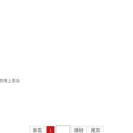
劳簿上享乐
首页
1
跳转
尾页