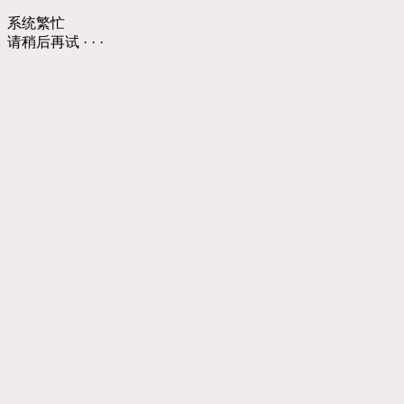
系统繁忙
请稍后再试 · · ·