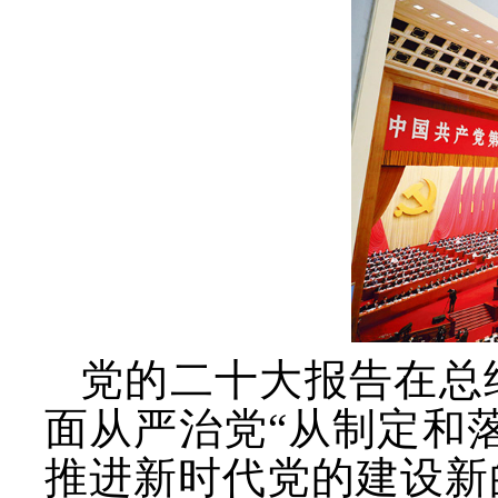
党的二十大报告在总
面从严治党
“从制定和
推进新时代党的建设新