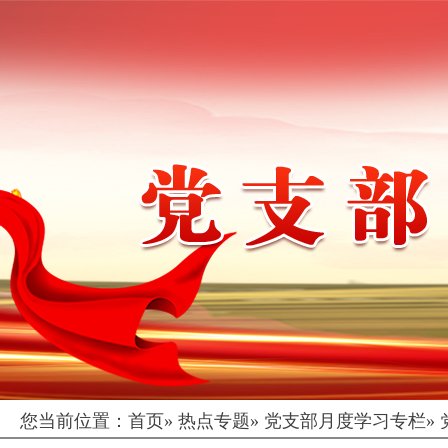
您当前位置：
首页
»
热点专题
»
党支部月度学习专栏
»