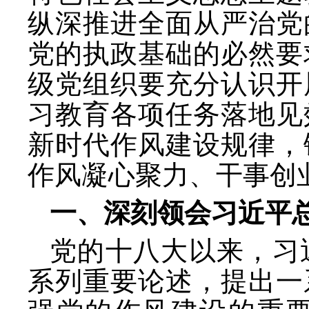
纵深推进全面从严治党
党的执政基础的必然要
级党组织要充分认识开
习教育各项任务落地见
新时代作风建设规律，
作风凝心聚力、干事创
一、深刻领会习近平
党的十八大以来，习
系列重要论述，提出一