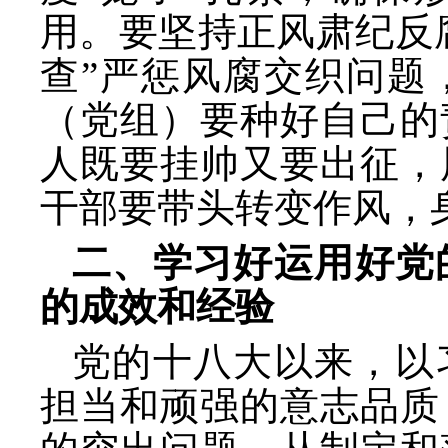
用。要坚持正风肃纪反
查”严惩风腐交织问题
（党组）要种好自己的
人既要挂帅又要出征，
干部要带头转变作风，
二、学习好运用好党
的成效和经验
党的十八大以来，以
担当和顽强的意志品质