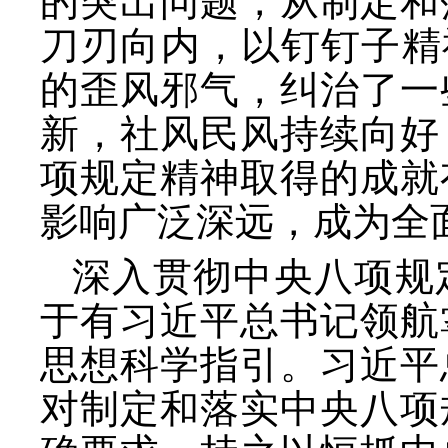
的突出问题，从制定和
刀刃向内，以钉钉子精
的歪风邪气，纠治了一
新，社风民风持续向好
项规定精神取得的成就
影响广泛深远，成为全
深入贯彻中央八项规
于有习近平总书记领航
思想科学指引。习近平
对制定和落实中央八项