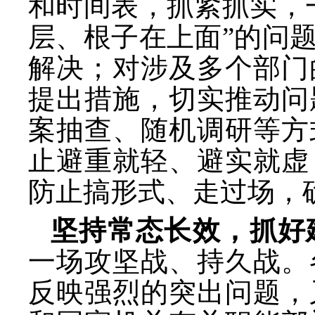
和时间表，抓紧抓实，
层、根子在上面”的问
解决；对涉及多个部门
提出措施，切实推动问
案抽查、随机调研等方
止避重就轻、避实就虚
防止搞形式、走过场，
坚持常态长效，抓好
一场攻坚战、持久战。
反映强烈的突出问题，