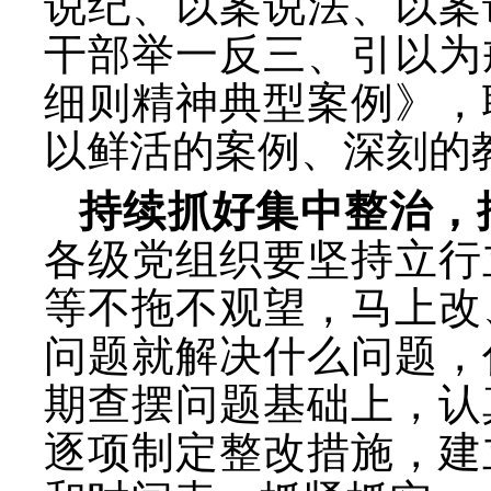
说纪、以案说法、以案
干部举一反三、引以为
细则精神典型案例》，
以鲜活的案例、深刻的
持续抓好集中整治，
各级党组织要坚持立行
等不拖不观望，马上改
问题就解决什么问题，
期查摆问题基础上，认
逐项制定整改措施，建