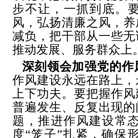
步不让，一抓到底。要
风，弘扬清廉之风，养
减负，把干部从一些无
推动发展、服务群众上
深刻领会加强党的作
作风建设永远在路上，
上下功夫。要把握作风
普遍发生、反复出现的
题，推进作风建设常
度
“笼子”扎紧，确保