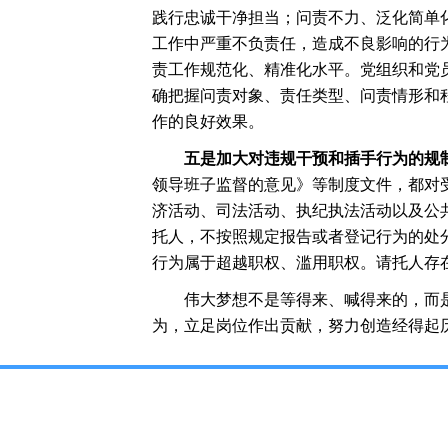
践行忠诚干净担当；问责不力、泛化简单
工作中严重不负责任，造成不良影响的行
责工作规范化、精准化水平。党组织和党
确把握问责对象、责任类型、问责情形和
作的良好效果。
五是加大对违规干预和插手行为的规
领导班子监督的意见》等制度文件，都对
济活动、司法活动、执纪执法活动以及公
托人，不按照规定报告或者登记行为的处
行为属于超越职权、滥用职权。请托人存
伟大梦想不是等得来、喊得来的，而
为，立足岗位作出贡献，努力创造经得起