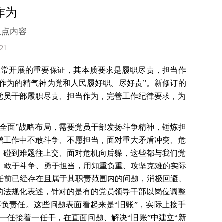
作为
重点内容
21
正常开展的重要保证，其本质要求是履职尽责，担当作
当作为的精气神为党和人民履好职、尽好责”。新修订的
党员干部履职尽责、担当作为，完善工作纪律要求，为
个全面”战略布局，需要党员干部发扬斗争精神，锤炼担
增工作中不敢斗争、不愿担当，面对重大矛盾冲突、危
、碰到难题往上交、面对危机向后躲，这些都与我们党
，敢于斗争、勇于担当，用知重负重、攻坚克难的实际
任前已经存在且属于其职责范围内的问题，消极回避、
的法规化表述，针对的是有的党员领导干部以岗位调整
负责任。这些问题表面看起来是“旧账”，实际上接手
任接着一任干，在直面问题、解决“旧账”中建立“新