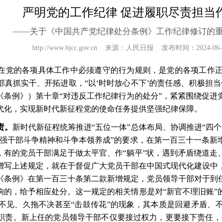
严明党的工作纪律 促进履职尽责担当
——关于《中国共产党纪律处分条例》工作纪律修订的
http://www.bjcc.gov.cn 来源：人民日报 发布时间：2024-06-
在党的各项具体工作中必须遵守的行为规则，是党的各项工作
部真抓实干、开拓进取，
“以‘时时放心不下’的责任感、积极担
《条例》）第十章“对违反工作纪律行为的处分”，紧紧围绕促进
代化，实现新时代新征程党的使命任务提供坚强纪律保障。
责。
新时代新征程统筹推进
“五位一体”总体布局、协调推进“四
加强干部斗争精神和斗争本领养成”的要求，在第一百三十一条新
，有的党员干部满足于做太平官、作“躺平”状，遇到矛盾绕道走
增写上述规定，就在于督促广大党员干部在中国式现代化建设中
《条例》在第一百三十条第二款新增规定，党员领导干部对于到
响的，给予相应处分。这一规定的相关情形是对“新官不理旧账”
不见、久拖不决甚至“击鼓传花”的现象，其本质是回避矛盾、不
职责。新上任的党员领导干部不仅要接过权力，更要接下责任，一