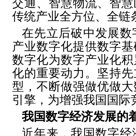
交通、智慧物流、智慧
传统产业全方位、全链
在先立后破中发展数
产业数字化提供数字基
数字化为数字产业化积
化的重要动力。坚持先
型，不断做强做优做大
引擎，为增强我国国际
我国数字经济发展的
近年来，我国数字经