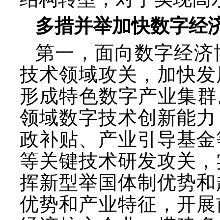
多措并举加快数字经
第一，面向数字经济
技术领域攻关，加快发
形成特色数字产业集群
领域数字技术创新能力
政补贴、产业引导基金
等关键技术研发攻关，
挥新型举国体制优势和
优势和产业特征，开展