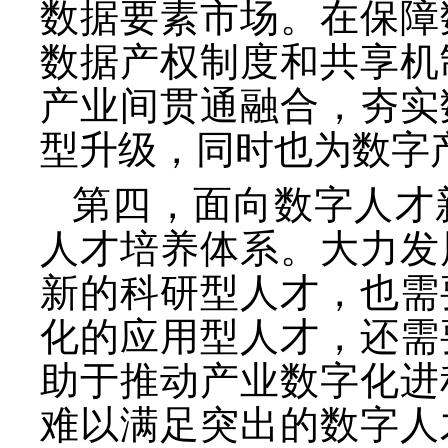
数据要素市场。在保障
数据产权制度和共享机
产业间贯通融合，夯实
型升级，同时也为数字
第四，面向数字人才
人才培养体系。大力发
新的科研型人才，也需
化的应用型人才，还需
助于推动产业数字化进
难以满足突出的数字人