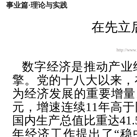
事业篇·理论与实践
在先立
http://
数字经济是推动产业
擎。党的十八大以来，
为经济发展的重要增量
元，增速连续11年高
国内生产总值比重达41.
年经济工作提出了“稳