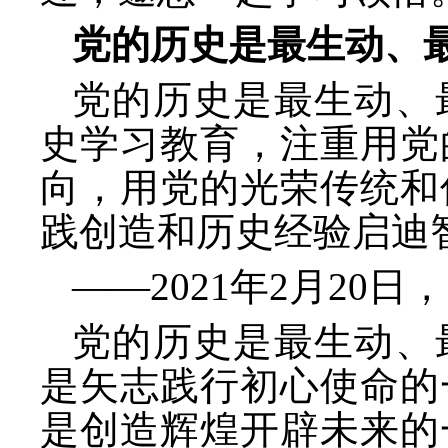
党的历史是最生动、
党的历史是最生动、
史学习教育，注重用党
向，用党的光荣传统和
践创造和历史经验启迪
——2021年2月2
党的历史是最生动、
是矢志践行初心使命的
是创造辉煌开辟未来的