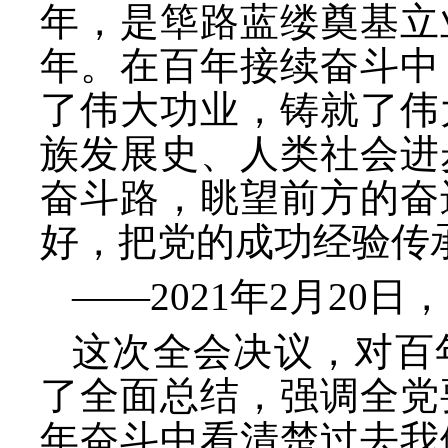
年，是筚路蓝缕奠基立
年。在百年接续奋斗中
了伟大功业，铸就了伟
族发展史、人类社会进
奋斗路，眺望前方的奋
好，把党的成功经验传
——2021年2月2
这次全会决议，对百
了全面总结，强调全党
年奋斗中看清楚过去我