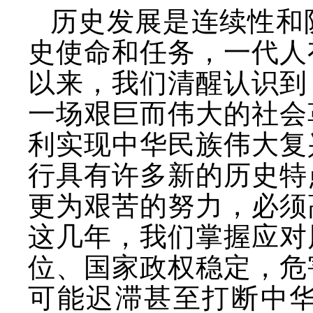
历史发展是连续性和
史使命和任务，一代人
以来，我们清醒认识到
一场艰巨而伟大的社会
利实现中华民族伟大复
行具有许多新的历史特
更为艰苦的努力，必须
这几年，我们掌握应对
位、国家政权稳定，危
可能迟滞甚至打断中