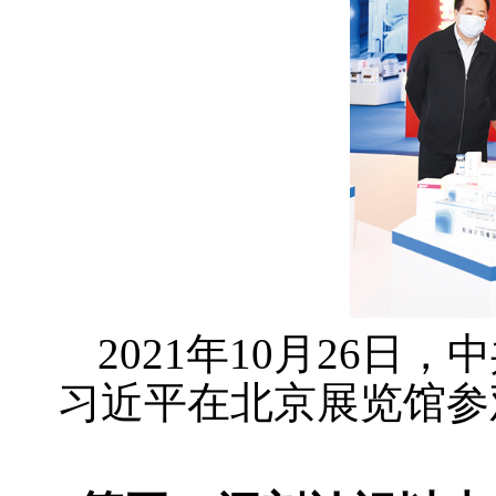
2021年10月26
习近平在北京展览馆参