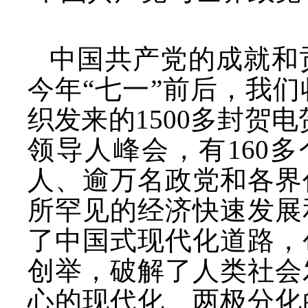
中国共产党的成就和
今年
“七一”前后，我们
织发来的1500多封贺
领导人峰会，有160
人、逾万名政党和各界
所罕见的经济快速发展
了中国式现代化道路，
创举，破解了人类社会
心的现代化、两极分化