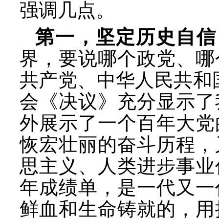
强调几点。
第一，坚定历史自信
界，要说哪个政党、哪
共产党、中华人民共和
会《决议》充分显示了
外展示了一个百年大党
恢宏壮丽的奋斗历程，
思主义、人类进步事业
年成绩单，是一代又一
鲜血和生命铸就的，用