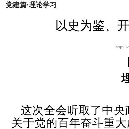
党建篇·理论学习
以史为鉴、
http:
这次全会听取了中央
关于党的百年奋斗重大