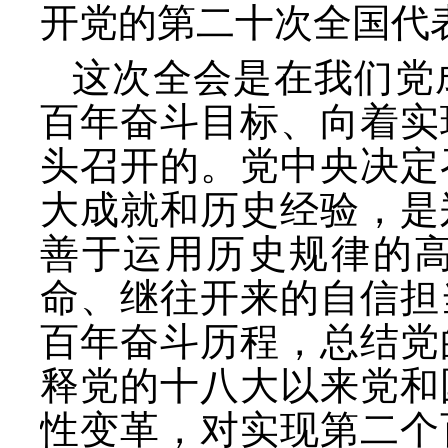
开党的第二十次全国代
这次全会是在我们党
百年奋斗目标、向着实
头召开的。党中央决定
大成就和历史经验，是
善于运用历史规律的
命、继往开来的自信担
百年奋斗历程，总结党
释党的十八大以来党和
性变革，对实现第二个