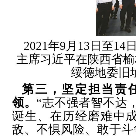
2021年9月13日至
主席习近平在陕西省榆
绥德地委旧址
第三，坚定担当责
领。
“志不强者智不达
诞生、在历经磨难中
敌、不惧风险、敢于斗