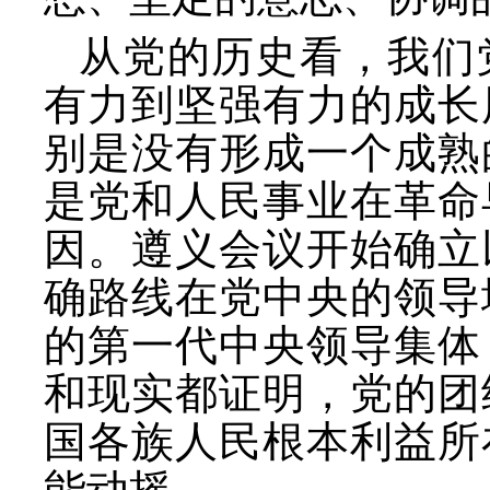
从党的历史看，我们
有力到坚强有力的成长
别是没有形成一个成熟
是党和人民事业在革命
因。遵义会议开始确立
确路线在党中央的领导
的第一代中央领导集体
和现实都证明，党的团
国各族人民根本利益所
能动摇。