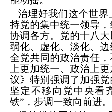
治理好我们这个世界
持党的集中统一领导，
协调各方。党的十八大
弱化、虚化、淡化、边
全党共同的政治责任，
上更加统一、政治上更
议》特别强调了加强党
坚定不移向党中央看
铁”，步调一致向前进。