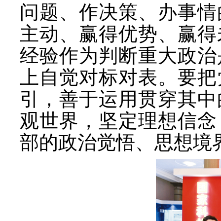
问题、作决策、办事情
主动、赢得优势、赢得
经验作为判断重大政治
上自觉对标对表。要把
引，善于运用贯穿其中
观世界，坚定理想信念
部的政治觉悟、思想境