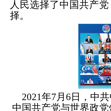
人民选择了中国共产党
择。
2021年7月6日，
中国共产党与世界政党