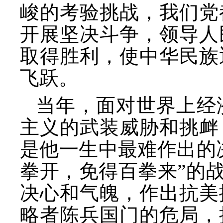
峻的考验挑战，我们党
开展坚决斗争，领导人
取得胜利，使中华民族
飞跃。
当年，面对世界上经
主义的武装威胁和挑衅
是他一生中最难作出的
拳开，免得百拳来”的
决心和气魄，作出抗美
略者陈兵国门的危局，