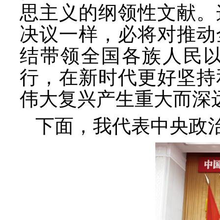
思主义的纲领性文献。
决议一样，必将对推动
结带领全国各族人民
行，在新时代更好坚持
伟大复兴产生重大而深
下面，我代表中央政