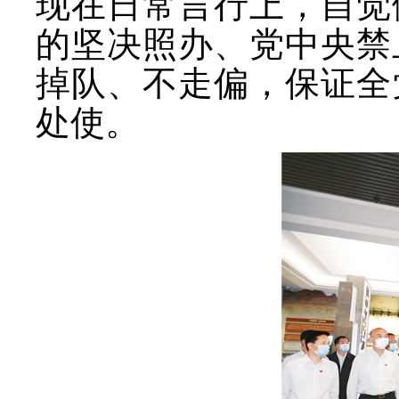
现在日常言行上，自觉
的坚决照办、党中央禁
掉队、不走偏，保证全
处使。