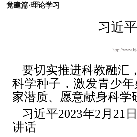
党建篇·理论学习
习近平
http://ww
要切实推进科教融汇
科学种子，激发青少年
家潜质、愿意献身科学
习近平
2023年2月
讲话