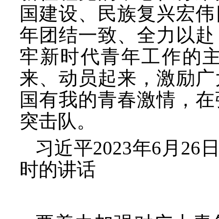
国建设、民族复兴宏伟
年团结一致、全力以赴
牢新时代青年工作的
来、动员起来，激励广
国有我的青春激情，在
突击队。
习近平
2023年6月
时的讲话