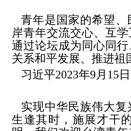
青年是国家的希望、
岸青年交流交心、互学
通过论坛成为同心同行
关系和平发展、推进祖
习近平
2023年9月
实现中华民族伟大复
生逢其时，施展才干