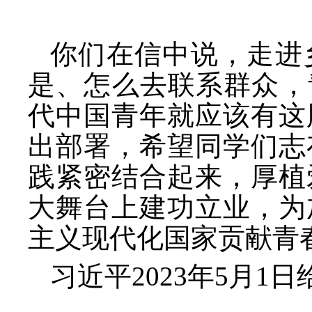
你们在信中说，走进
是、怎么去联系群众，
代中国青年就应该有这
出部署，希望同学们志
践紧密结合起来，厚植
大舞台上建功立业，为
主义现代化国家贡献青
习近平
2023年5月