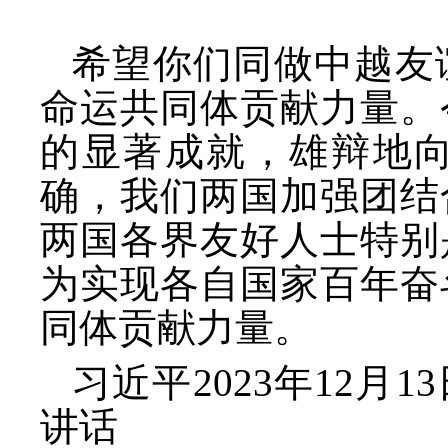
希望你们同做中越友
命运共同体贡献力量。
的显著成就，雄辩地
确，我们两国加强团结
两国各界友好人士特别
为实现各自国家百年奋
同体贡献力量。
习近平
2023年12
讲话