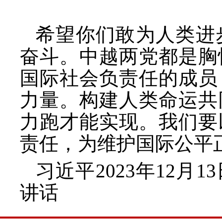
希望你们敢为人类进
奋斗。中越两党都是胸
国际社会负责任的成员
力量。构建人类命运共
力跑才能实现。我们要
责任，为维护国际公平
习近平
2023年12
讲话